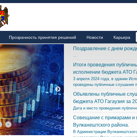
Прозрачность принятия решений
Новости
Карьера
Поздравление с днем рожде
...
Итоги проведения публичны
исполнении бюджета АТО Га
3 апреля 2024 года, в здании Ис
проведены публичные слушания п
Объявлены публичные слуш
бюджета АТО Гагаузия за 20
Дата и место проведения публичн
Совещание с примарами и 
Вулканештского района.
В Администрации Вулканештского