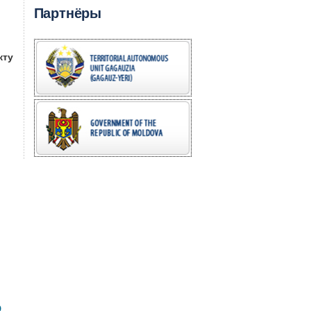
Партнёры
кту
о