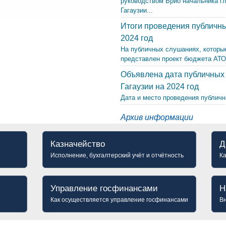
руководством Врио начальника г
Гагаузии...
Итоги проведения публичны
2024 год
На публичных слушаниях, которые
представлен проект бюджета АТО Г
Объявлена дата публичных
Гагаузии на 2024 год
Дата и место проведения публичн
Архив информации
Казначейство
Д
Исполнение, бухгалтерский учёт и отчётность
К
Управление госфинансами
Н
Как осуществляется управление госфинансами
Вн