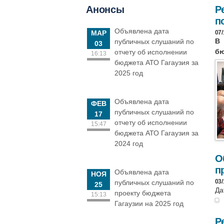
Анонсы
Р
п
Объявлена дата
МАР
07/
В 
публичных слушаний по
03
бю
отчету об исполнении
16:13
бюджета АТО Гагаузия за
2025 год
Объявлена дата
ФЕВ
публичных слушаний по
17
отчету об исполнении
15:47
бюджета АТО Гагаузия за
2024 год
О
п
Объявлена дата
НОЯ
03/
публичных слушаний по
25
Да
проекту бюджета
15:13
Гагаузии на 2025 год
Р