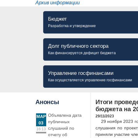
Архив информации
Бюджет
Разработка и утверждение
Долг публичного сектора
Как финансируется дефицит бюджета
Управление госфинансами
Как осуществляется управление госфинансами
Анонсы
Итоги провед
бюджета на 2
Объявлена дата
МАР
29/11/2023
29 ноября 2023 год
публичных
03
слушания по проект
слушаний по
16:13
приняли участие чл
отчету об