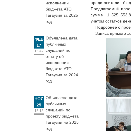
представители бюд
исполнении
Предлагаемый проек
бюджета АТО
сумме 1 525 553,8 
Гагаузия за 2025
учетом остатков ден
год
Подробнее с проек
Запись прямого эф
Объявлена дата
ФЕВ
публичных
17
слушаний по
15:47
отчету об
исполнении
бюджета АТО
Гагаузия за 2024
год
Объявлена дата
НОЯ
публичных
25
слушаний по
15:13
проекту бюджета
Гагаузии на 2025
год